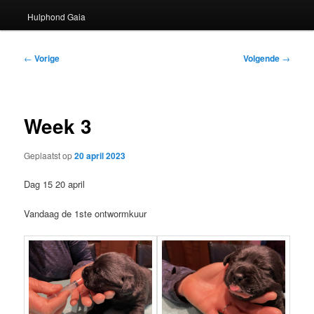
Hulphond Gaia
Bericht
←
Vorige
Volgende
→
navigatie
Week 3
Geplaatst op
20 april 2023
Dag 15 20 april
Vandaag de 1ste ontwormkuur