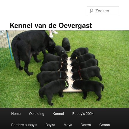
Spring
naar
Zoek
de
primaire
Kennel van de Oevergast
inhoud
Hoofdmenu
Home
Opleiding
Kennel
Puppy’s 2024
Eerdere puppy’s
Bayka
Maya
Donya
Cenna