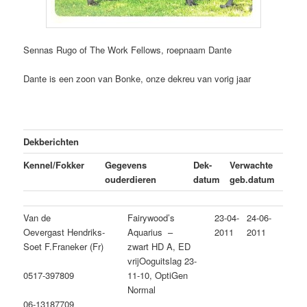
Sennas Rugo of The Work Fellows, roepnaam Dante
Dante is een zoon van Bonke, onze dekreu van vorig jaar
Dekberichten
Kennel/Fokker
Gegevens
Dek-
Verwachte
ouderdieren
datum
geb.datum
Van de
Fairywood’s
23-04-
24-06-
Oevergast Hendriks-
Aquarius –
2011
2011
Soet F.Franeker (Fr)
zwart HD A, ED
vrijOoguitslag 23-
11-10, OptiGen
0517-397809
Normal
06-13187709