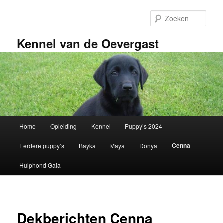
Spring
naar
Zoek
de
primaire
Kennel van de Oevergast
inhoud
Hoofdmenu
Home
Opleiding
Kennel
Puppy’s 2024
Cenna
Eerdere puppy’s
Bayka
Maya
Donya
Hulphond Gaia
Dekberichten Cenna