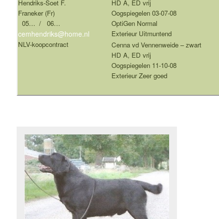
Hendriks-Soet F.
HD A, ED vrij
Franeker (Fr)
Oogspiegelen 03-07-08
05… / 06…
OptiGen Normal
cemhendriks@home.nl
Exterieur Uitmuntend
NLV-koopcontract
Cenna vd Vennenweide – zwart
HD A, ED vrij
Oogspiegelen 11-10-08
Exterieur Zeer goed