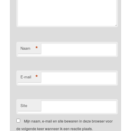
*
Naam
*
E-mail
Site
Mijn naam, e-mail en site bewaren in deze browser voor
de volgende keer wanneer ik een reactie plaats.