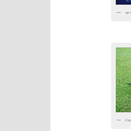
op 
Cen