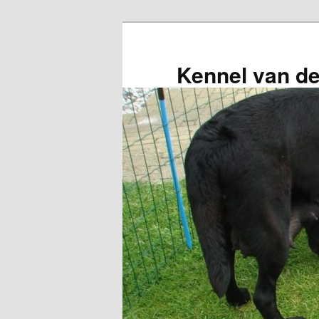
Spring
naar
de
Kennel van d
primaire
inhoud