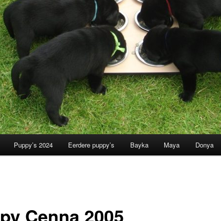
Puppy’s 2024
Eerdere puppy’s
Bayka
Maya
Donya
py Cenna 2005