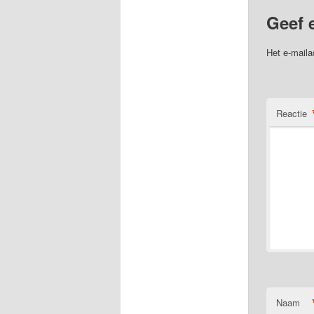
Geef 
Het e-maila
Reactie
Naam