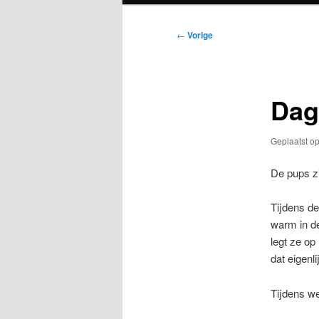
Bericht
←
Vorige
navigatie
Dag
Geplaatst o
De pups zi
Tijdens de
warm in de
legt ze op
dat eigenl
Tijdens we