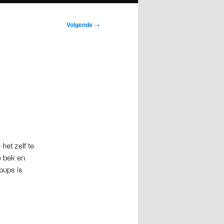
Volgende
→
het zelf te
e bek en
 pups is