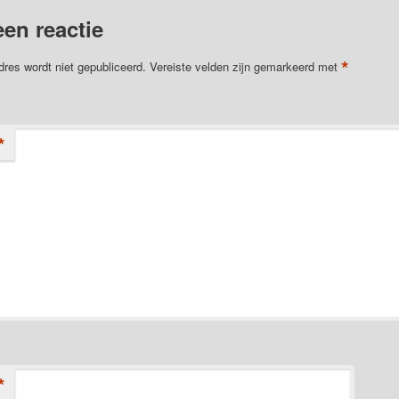
een reactie
*
dres wordt niet gepubliceerd.
Vereiste velden zijn gemarkeerd met
*
*