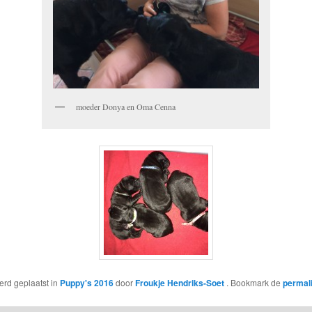
moeder Donya en Oma Cenna
werd geplaatst in
Puppy's 2016
door
Froukje Hendriks-Soet
. Bookmark de
permal