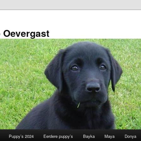
e Oevergast
Puppy’s 2024
Eerdere puppy’s
Bayka
Maya
Donya