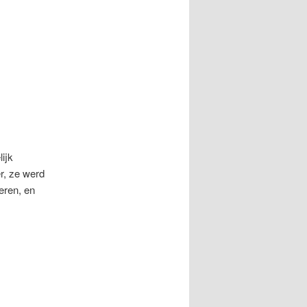
ijk
, ze werd
eren, en