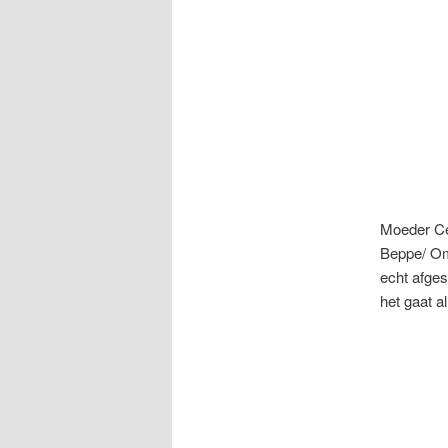
Moeder Cen
Beppe/ Om
echt afge
het gaat al