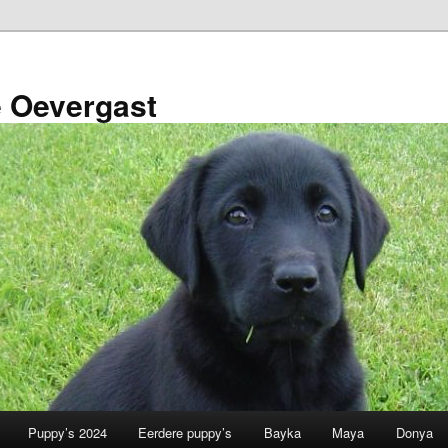
e Oevergast
Puppy’s 2024
Eerdere puppy’s
Bayka
Maya
Donya