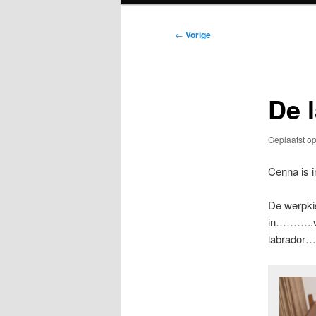
Bericht
←
Vorige
navigatie
De l
Geplaatst o
Cenna is i
De werpkis
in………..van
labrador……