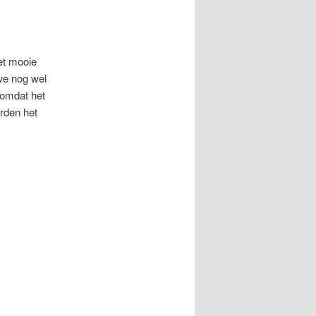
et mooie
we nog wel
 omdat het
rden het