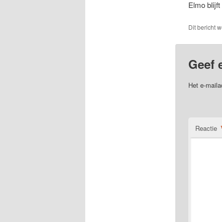
Elmo blijf
Dit bericht 
Geef 
Het e-maila
Reactie