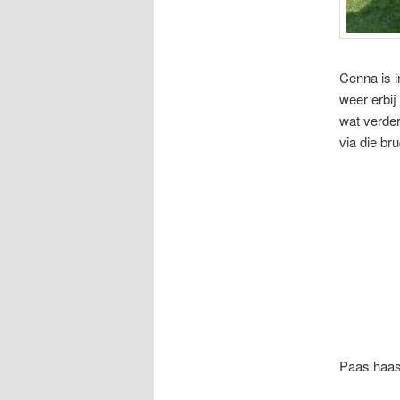
Cenna is i
weer erbij
wat verder
via die b
Paas haa