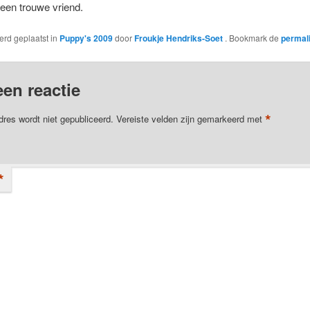
t een trouwe vriend.
werd geplaatst in
Puppy's 2009
door
Froukje Hendriks-Soet
. Bookmark de
permal
een reactie
*
dres wordt niet gepubliceerd.
Vereiste velden zijn gemarkeerd met
*