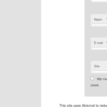
Naam
E-mail
Site
Mijn na
plaats.
This site uses Akismet to re